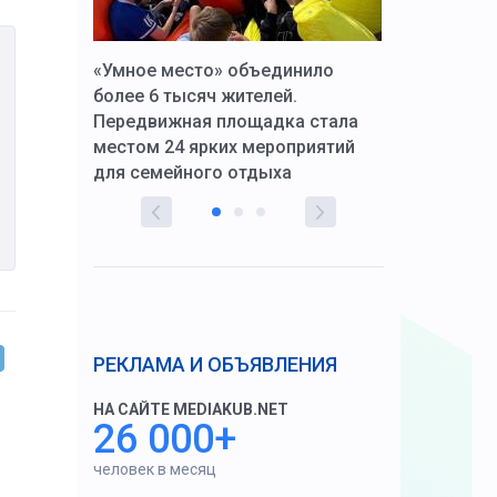
к Алексей
«Умное место» объединило
Вопрос цено
щения со
более 6 тысяч жителей.
года. Прокур
Передвижная площадка стала
восстановил
тскую
местом 24 ярких мероприятий
работников 
для семейного отдыха
здравоохран
РЕКЛАМА И ОБЪЯВЛЕНИЯ
НА САЙТЕ MEDIAKUB.NET
26 000+
человек в месяц