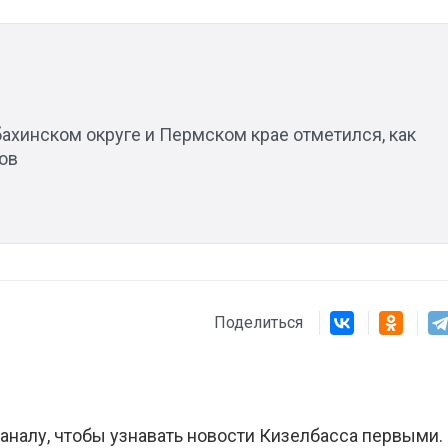
Штурмовик огня. Каза
Коробов после возвра
спецоперации сделал
реальностью свою де
убахинском округе и Пермском крае отметился, как
мечту
ов
Поделиться
аналу, чтобы узнавать новости Кизелбасса первыми.