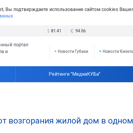
et, Вы подтверждаете использование сайтом cookies Вашег
данных
81.41
94.06
нный портал
ла и
Новости Губахи
Новости Кизел
Рейтинги "МедиаКУБа"
от возгорания жилой дом в одно