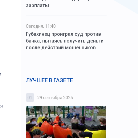
зарплаты
Сегодня, 11:40
Губахинец проиграл суд против
банка, пытаясь получить деньги
после действий мошенников
м
ЛУЧШЕЕ В ГАЗЕТЕ
01
29 сентября 2025
02
3 октября
ая