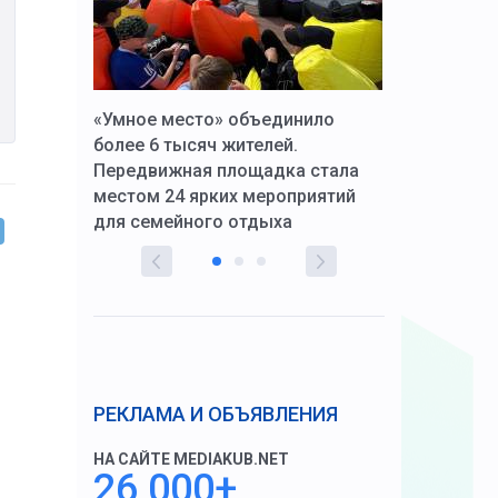
к Алексей
«Умное место» объединило
Вопрос цено
щения со
более 6 тысяч жителей.
года. Прокур
Передвижная площадка стала
восстановил
тскую
местом 24 ярких мероприятий
работников 
для семейного отдыха
здравоохран
РЕКЛАМА И ОБЪЯВЛЕНИЯ
НА САЙТЕ MEDIAKUB.NET
26 000+