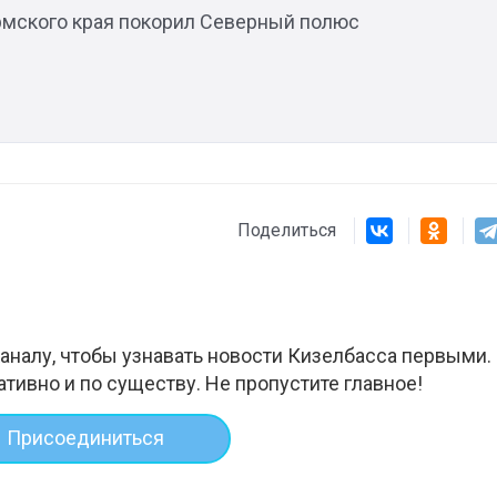
мского края покорил Северный полюс
Штурмовик огня. Каза
Коробов после возвра
спецоперации сделал
реальностью свою де
мечту
Поделиться
аналу, чтобы узнавать новости Кизелбасса первыми.
ативно и по существу. Не пропустите главное!
Присоединиться