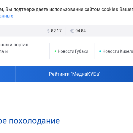
et, Вы подтверждаете использование сайтом cookies Вашег
данных
82.17
94.84
нный портал
ла и
Новости Губахи
Новости Кизел
Рейтинги "МедиаКУБа"
ое похолодание