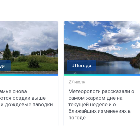
да
#Погода
27 июля
амье снова
Метеорологи рассказали о
ются осадки выше
самом жарком дне на
 и дождевые паводки
текущей неделе и о
ближайших изменениях в
погоде