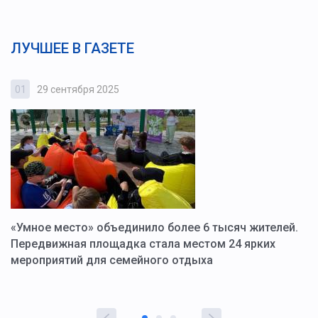
ЛУЧШЕЕ В ГАЗЕТЕ
01
29 сентября 2025
0
«Умное место» объединило более 6 тысяч жителей.
В
ю
Передвижная площадка стала местом 24 ярких
Г
мероприятий для семейного отдыха
у