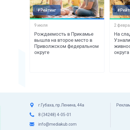
#Рейтинг
#Рейт
9 июля
2 февра
Рождаемость в Прикамье
На сла
вышла на второе место в
Узнали
Приволжском федеральном
живнос
округе
округа
г.Губаха, пр.Ленина, 44а
Реклам
8 (34248) 4-05-01
info@mediakub.com