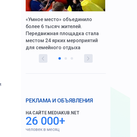
к Алексей
«Умное место» объединило
Вопрос цено
щения со
более 6 тысяч жителей.
года. Прокур
Передвижная площадка стала
восстановил
тскую
местом 24 ярких мероприятий
работников 
для семейного отдыха
здравоохран
и
РЕКЛАМА И ОБЪЯВЛЕНИЯ
НА САЙТЕ MEDIAKUB.NET
26 000+
человек в месяц