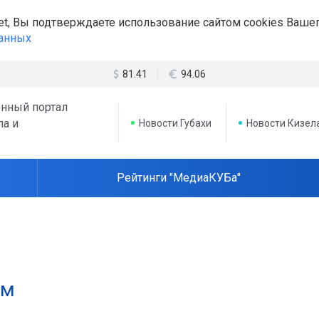
et, Вы подтверждаете использование сайтом cookies Вашег
данных
81.41
94.06
нный портал
ла и
Новости Губахи
Новости Кизел
Рейтинги "МедиаКУБа"
ом