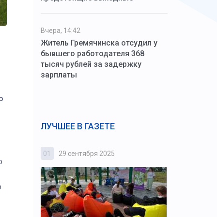
Вчера, 14:42
Житель Гремячинска отсудил у
бывшего работодателя 368
тысяч рублей за задержку
зарплаты
о
я
ЛУЧШЕЕ В ГАЗЕТЕ
01
29 сентября 2025
02
3 октября
о
о