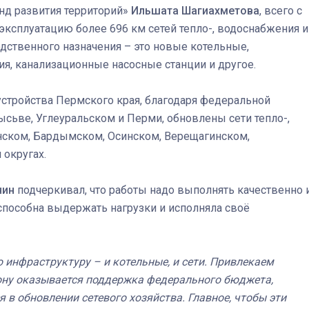
нд развития территорий»
Ильшата Шагиахметова
, всего с
эксплуатацию более 696 км сетей тепло-, водоснабжения и
Штурмовик огня. Каза
дственного назначения – это новые котельные,
Коробов после возвра
я, канализационные насосные станции и другое.
спецоперации сделал
реальностью свою де
устройства Пермского края, благодаря федеральной
мечту
ьве, Углеуральском и Перми, обновлены сети тепло-,
ском, Бардымском, Осинском, Верещагинском,
округах.
нин
подчеркивал, что работы надо выполнять качественно 
способна выдержать нагрузки и исполняла своё
инфраструктуру – и котельные, и сети. Привлекаем
ону оказывается поддержка федерального бюджета,
 в обновлении сетевого хозяйства. Главное, чтобы эти