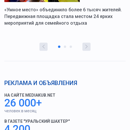
«Умное место» объединило более 6 тысяч жителей.
В
ю
Передвижная площадка стала местом 24 ярких
Г
мероприятий для семейного отдыха
у
РЕКЛАМА И ОБЪЯВЛЕНИЯ
НА САЙТЕ MEDIAKUB.NET
26 000+
человек в месяц
В ГАЗЕТЕ "УРАЛЬСКИЙ ШАХТЕР"
4 200