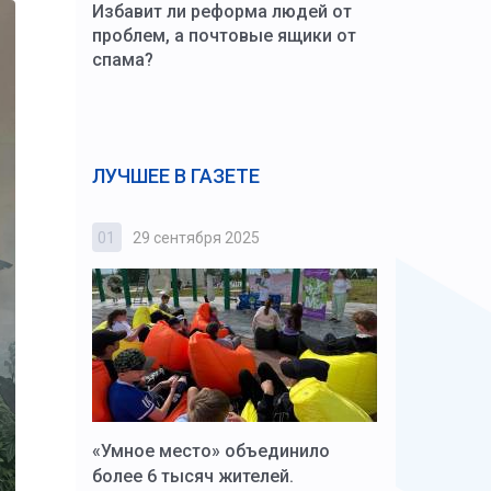
Избавит ли реформа людей от
проблем, а почтовые ящики от
спама?
ЛУЧШЕЕ В ГАЗЕТЕ
01
29 сентября 2025
02
3 октября
к Алексей
«Умное место» объединило
Вопрос цено
щения со
более 6 тысяч жителей.
года. Прокур