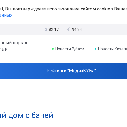
et, Вы подтверждаете использование сайтом cookies Вашег
данных
82.17
94.84
нный портал
ла и
Новости Губахи
Новости Кизел
Рейтинги "МедиаКУБа"
ый дом с баней