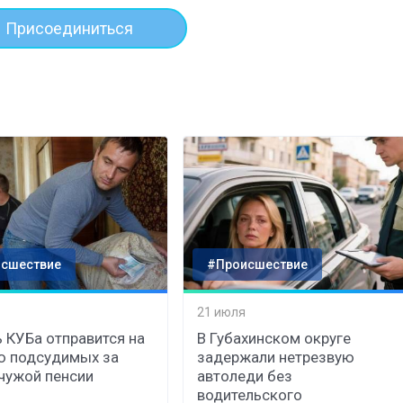
Присоединиться
сшествие
#Происшествие
21 июля
 КУБа отправится на
В Губахинском округе
ю подсудимых за
задержали нетрезвую
чужой пенсии
автоледи без
водительского