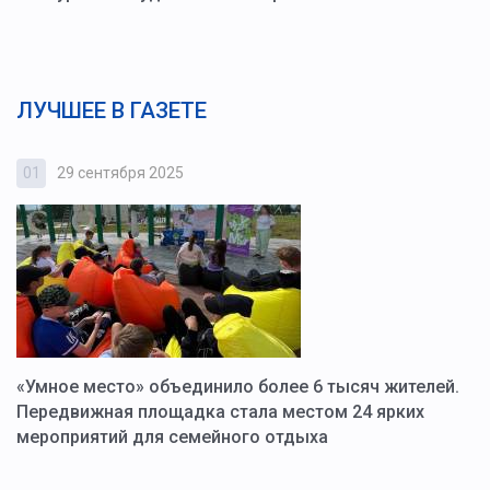
ЛУЧШЕЕ В ГАЗЕТЕ
01
29 сентября 2025
0
«Умное место» объединило более 6 тысяч жителей.
В
ю
Передвижная площадка стала местом 24 ярких
Г
мероприятий для семейного отдыха
у