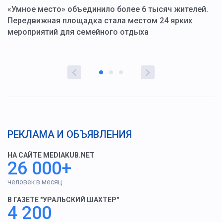
«Умное место» объединило более 6 тысяч жителей.
В
ю
Передвижная площадка стала местом 24 ярких
Г
мероприятий для семейного отдыха
у
РЕКЛАМА И ОБЪЯВЛЕНИЯ
НА САЙТЕ MEDIAKUB.NET
26 000+
человек в месяц
В ГАЗЕТЕ "УРАЛЬСКИЙ ШАХТЕР"
4 200