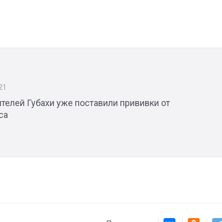
Штурмовик огня. Каза
Коробов после возвра
спецоперации сделал
реальностью свою де
мечту
21
телей Губахи уже поставили прививки от
са