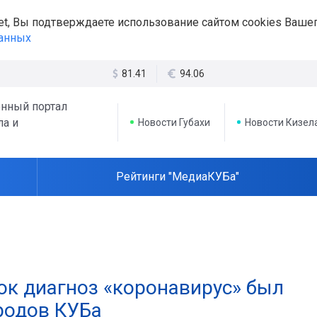
et, Вы подтверждаете использование сайтом cookies Вашег
данных
81.41
94.06
нный портал
ла и
Новости Губахи
Новости Кизел
Рейтинги "МедиаКУБа"
ок диагноз «коронавирус» был
родов КУБа