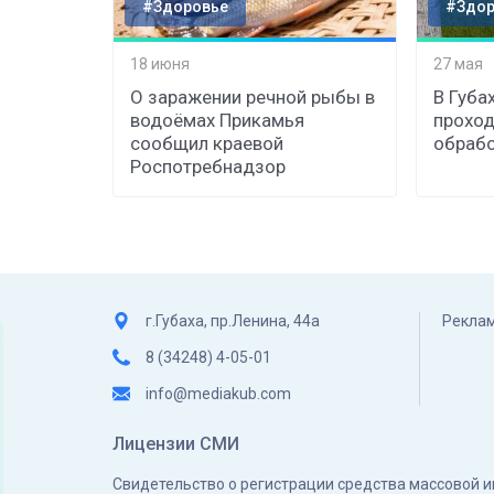
#Здоровье
#Здор
18 июня
27 мая
О заражении речной рыбы в
В Губа
водоёмах Прикамья
проход
сообщил краевой
обрабо
Роспотребнадзор
г.Губаха, пр.Ленина, 44а
Реклам
8 (34248) 4-05-01
info@mediakub.com
Лицензии СМИ
Свидетельство о регистрации средства массовой