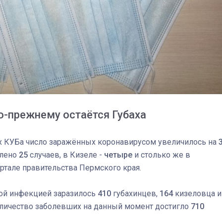
о-прежнему остаётся Губаха
дах КУБа число заражённых коронавирусом увеличилось на
влено
25
случаев, в Кизеле -
четыре
и столько же в
03
4 октября 2025
ртале правительства Пермского края.
вой инфекцией заразилось
410
губахинцев,
164
кизеловца и
оличество заболевших на данный момент достигло
710