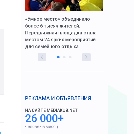
к Алексей
«Умное место» объединило
Вопрос цено
щения со
более 6 тысяч жителей.
года. Прокур
Передвижная площадка стала
восстановил
тскую
местом 24 ярких мероприятий
работников 
для семейного отдыха
здравоохран
РЕКЛАМА И ОБЪЯВЛЕНИЯ
НА САЙТЕ MEDIAKUB.NET
26 000+
человек в месяц