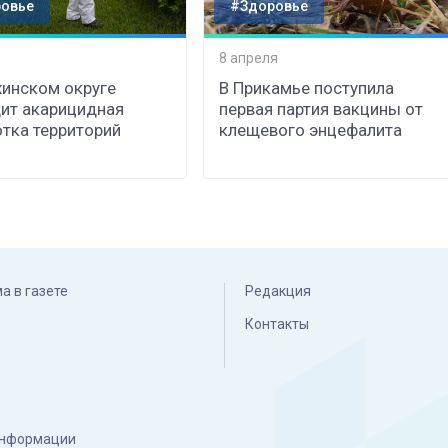
овье
#Здоровье
8 апреля
хинском округе
В Прикамье поступила
ит акарицидная
первая партия вакцины от
тка территорий
клещевого энцефалита
а в газете
Редакция
Контакты
 информации