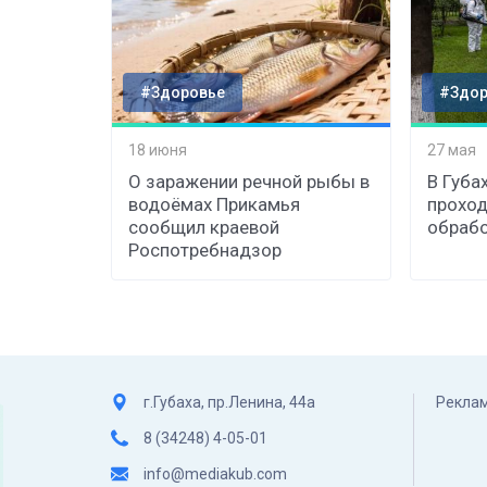
#Здоровье
#Здор
18 июня
27 мая
О заражении речной рыбы в
В Губа
водоёмах Прикамья
проход
сообщил краевой
обрабо
Роспотребнадзор
г.Губаха, пр.Ленина, 44а
Реклам
8 (34248) 4-05-01
info@mediakub.com