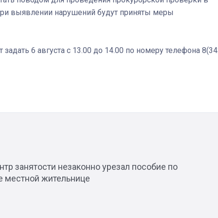
ри выявлении нарушений будут приняты меры
дать 6 августа с 13.00 до 14.00 по номеру телефона 8(34
Штурмовик огня. Каза
Коробов после возвра
спецоперации сделал
реальностью свою де
мечту
нтр занятости незаконно урезал пособие по
е местной жительнице