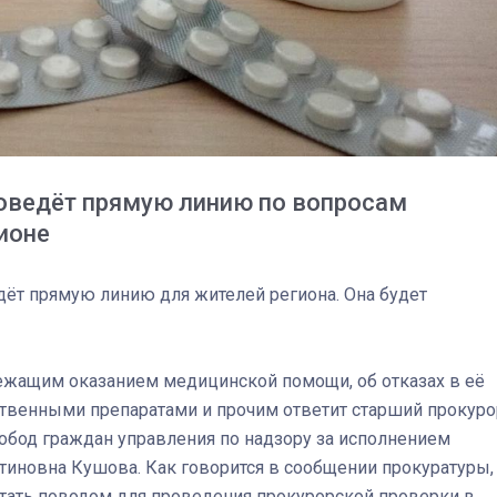
оведёт прямую линию по вопросам
ионе
дёт прямую линию для жителей региона. Она будет
ежащим оказанием медицинской помощи, об отказах в её
03
4 октября 2025
ственными препаратами и прочим ответит старший прокуро
вобод граждан управления по надзору за исполнением
тиновна Кушова. Как говорится в сообщении прокуратуры,
тать поводом для проведения прокурорской проверки в