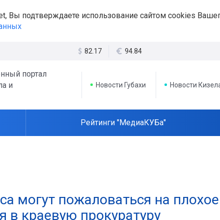
et, Вы подтверждаете использование сайтом cookies Вашег
данных
82.17
94.84
нный портал
ла и
Новости Губахи
Новости Кизел
Рейтинги "МедиаКУБа"
са могут пожаловаться на плохое
я в краевую прокуратуру