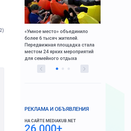
2)
к Алексей
«Умное место» объединило
Вопрос цено
щения со
более 6 тысяч жителей.
года. Прокур
Передвижная площадка стала
восстановил
тскую
местом 24 ярких мероприятий
работников 
для семейного отдыха
здравоохран
РЕКЛАМА И ОБЪЯВЛЕНИЯ
НА САЙТЕ MEDIAKUB.NET
26 000+