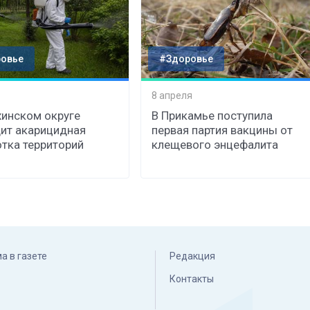
овье
#Здоровье
8 апреля
хинском округе
В Прикамье поступила
ит акарицидная
первая партия вакцины от
тка территорий
клещевого энцефалита
а в газете
Редакция
Контакты