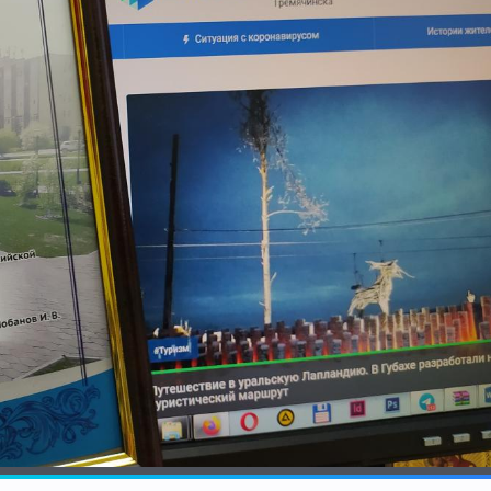
Штурмовик огня. Каза
Коробов после возвра
спецоперации сделал
реальностью свою де
мечту