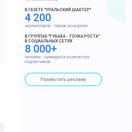
«Уральский шахтёр» - дипломант в номинации «Г
В ГАЗЕТЕ "УРАЛЬСКИЙ ШАХТЕР"
она развивается, меняется. В 2020 году пережила
4 200
проекты: «Главное в КУБе за неделю», «Рейтинги
вопросы», «Наши читатели», «Хороший вопрос», «И
экземпляров - тираж за неделю
не было, если не победа в нескольких номинациях
В ГРУППАХ "ГУБАХА - ТОЧКА РОСТА"
В СОЦИАЛЬНЫХ СЕТЯХ
8 000+
человек - суммарное количество
подписчиков
Разместить рекламу