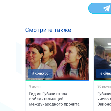
Смотрите также
#Конкурс
#Конк
9 июля
30 июня
Гид из Губахи стала
Губахи
победительницей
число 
международного проекта
Законо