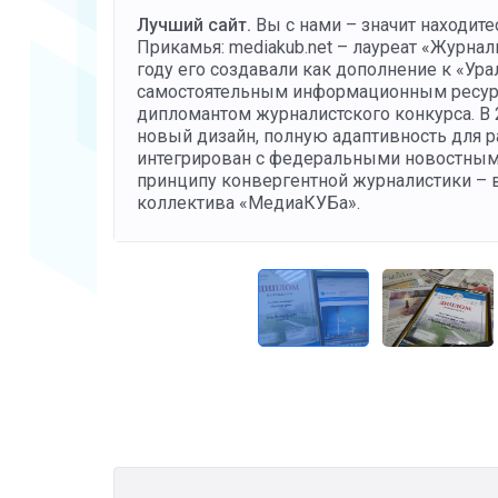
Лучший сайт.
Вы с нами – значит находит
еских
Прикамья: mediakub.net – лауреат «Журна
сем
году его создавали как дополнение к «Ура
аха и
самостоятельным информационным ресурсо
дипломантом журналистского конкурса. В 2
новый дизайн, полную адаптивность для р
интегрирован с федеральными новостными
принципу конвергентной журналистики – в
коллектива «МедиаКУБа».