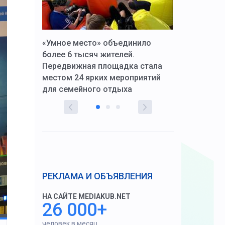
к Алексей
«Умное место» объединило
Вопрос цено
щения со
более 6 тысяч жителей.
года. Прокур
Передвижная площадка стала
восстановил
тскую
местом 24 ярких мероприятий
работников 
для семейного отдыха
здравоохран
РЕКЛАМА И ОБЪЯВЛЕНИЯ
НА САЙТЕ MEDIAKUB.NET
26 000+
человек в месяц