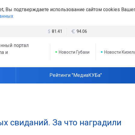
et, Вы подтверждаете использование сайтом cookies Вашег
данных
81.41
94.06
нный портал
ла и
Новости Губахи
Новости Кизел
Рейтинги "МедиаКУБа"
х свиданий. За что наградили