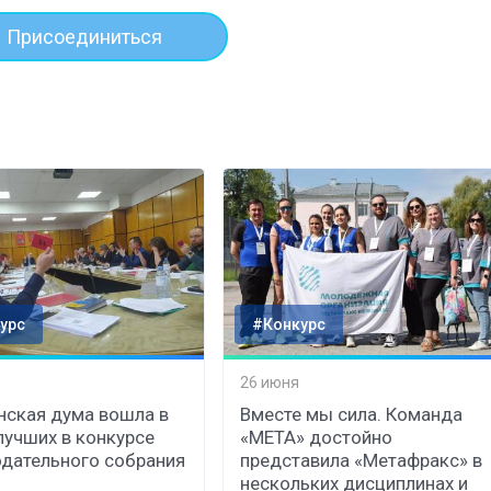
Присоединиться
урс
#Конкурс
26 июня
нская дума вошла в
Вместе мы сила. Команда
лучших в конкурсе
«МЕТА» достойно
дательного собрания
представила «Метафракс» в
нескольких дисциплинах и