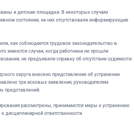
ваны и детские площадки. В некоторых случаях
ативном состоянии, на них отсутствовали информирующие
Штурмовик огня. Каза
Коробов после возвра
или, как соблюдается трудовое законодательство в
спецоперации сделал
то имеются случаи, когда работники не прошли
реальностью свою де
твования
, не предъявили справку об отсутствии судимости.
мечту
дского округа внесено представление об устранении
равлено три исковых заявления, руководителям
ь представлений.
гирования рассмотрены, принимаются меры к устранению
к дисциплинарной ответственности.