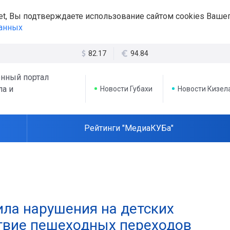
et, Вы подтверждаете использование сайтом cookies Вашег
данных
82.17
94.84
нный портал
ла и
Новости Губахи
Новости Кизел
Рейтинги "МедиаКУБа"
ила нарушения на детских
ствие пешеходных переходов