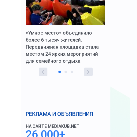
к Алексей
«Умное место» объединило
Вопрос цено
щения со
более 6 тысяч жителей.
года. Прокур
Передвижная площадка стала
восстановил
тскую
местом 24 ярких мероприятий
работников 
для семейного отдыха
здравоохран
РЕКЛАМА И ОБЪЯВЛЕНИЯ
НА САЙТЕ MEDIAKUB.NET
26 000+