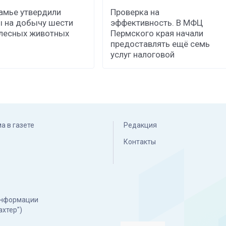
амье утвердили
Проверка на
 на добычу шести
эффективность. В МФЦ
лесных животных
Пермского края начали
предоставлять ещё семь
услуг налоговой
а в газете
Редакция
Контакты
 информации
ахтер")