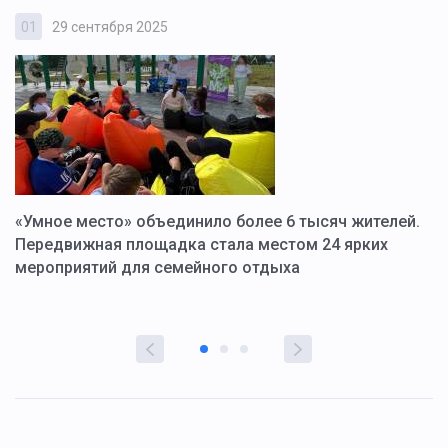
01
29 сентября 2025
0
«Умное место» объединило более 6 тысяч жителей.
В
ю
Передвижная площадка стала местом 24 ярких
Г
мероприятий для семейного отдыха
у